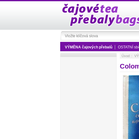
VÝMĚNA čajových přebalů
OSTATNÍ sbě
Úvod
::
VÝ
Colom