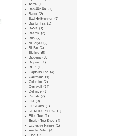
Astra
(1)
Babiččin čaj
(4)
Babio
(2)
Bad Heilbrunner
(2)
Basilur Tea
(1)
BASK
(1)
Bastek
(2)
Billa
(2)
Bio Style
(2)
BioBio
(3)
Biofluid
(5)
Biogena
(36)
Biopont
(1)
BOP
(16)
Captains Tea
(4)
Carrefour
(4)
Colombo
(2)
Cornwall
(14)
Delhaize
(1)
Dilmah
(7)
DM
(3)
Dr Stuarts
(1)
Dr. Müller Pharma
(1)
Eilles Tee
(1)
English Tea Shop
(4)
Exclusive Nature
(1)
Fiedler Milan
(4)
Fino
(1)