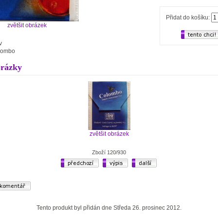
Přidat do košíku:
zvětšit obrázek
v
lombo
brázky
zvětšit obrázek
Zboží 120/930
Tento produkt byl přidán dne Středa 26. prosinec 2012.