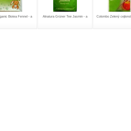
ganic Biotea Fennel - a
Alnatura Grüner Tee Jasmin - a
Colombo Zelený cejlonsk