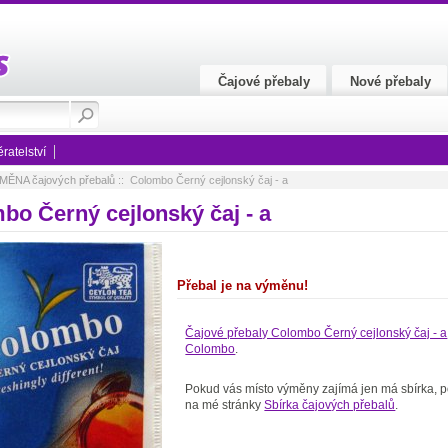
Čajové přebaly
Nové přebaly
ratelství
MĚNA čajových přebalů
:: Colombo Černý cejlonský čaj - a
bo Černý cejlonský čaj - a
Přebal je na výměnu!
Čajové přebaly Colombo Černý cejlonský čaj - a
Colombo
.
Pokud vás místo výměny zajímá jen má sbírka, p
na mé stránky
Sbírka čajových přebalů
.