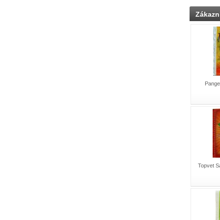
Zákazní
Pangea
Topvet Sa