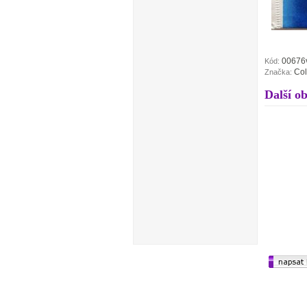
00676
Kód:
Co
Značka:
Další o