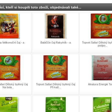
cí, kteří si koupili toto zboží, objednávali také...
 Velikonoční čaj - a
Babiččin čaj Rakytník - a
Topvet Safari Dětský byl
podpo...
fari Dětský bylinný čaj
Topvet Safari Dětský bylinný čaj
Alnatura Energie Te
Na bola...
Při kaš...