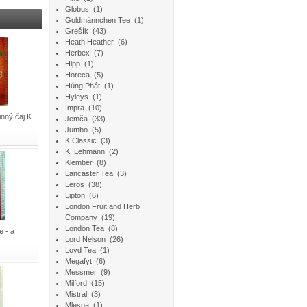
Globus
(1)
Goldmännchen Tee
(1)
Grešík
(43)
Heath Heather
(6)
Herbex
(7)
Hipp
(1)
Horeca
(5)
Húng Phát
(1)
Hyleys
(1)
Impra
(10)
inný čaj K
Jemča
(33)
Jumbo
(5)
K Classic
(3)
K. Lehmann
(2)
Klember
(8)
Lancaster Tea
(3)
Leros
(38)
Lipton
(6)
London Fruit and Herb
Company
(19)
London Tea
(8)
e - a
Lord Nelson
(26)
Loyd Tea
(1)
Megafyt
(6)
Messmer
(9)
Milford
(15)
Mistral
(3)
Mlesna
(1)