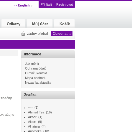
Přihlásit
|
Registrovat
>> English
Odkazy
Můj účet
Košík
žádný přebal
Objednat
Informace
Jak měnit
Ochrana údajů
O mně, kontakt
Mapa obchodu
Nezasílat aktuality
Značka
značky
----
(1)
Ahmad Tea
(16)
okračujte
Akbar
(1)
Albert
(9)
Alnatura
(4)
Apotheke
(18)