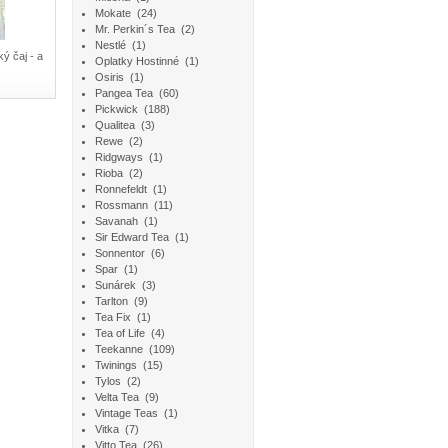
Mokate
(24)
Mr. Perkin´s Tea
(2)
Nestlé
(1)
ý čaj - a
Oplatky Hostinné
(1)
Osiris
(1)
Pangea Tea
(60)
Pickwick
(188)
Qualitea
(3)
Rewe
(2)
Ridgways
(1)
Rioba
(2)
Ronnefeldt
(1)
Rossmann
(11)
Savanah
(1)
Sir Edward Tea
(1)
Sonnentor
(6)
Spar
(1)
Sunárek
(3)
Tarlton
(9)
Tea Fix
(1)
Tea of Life
(4)
Teekanne
(109)
Twinings
(15)
Tylos
(2)
Velta Tea
(9)
Vintage Teas
(1)
Vitka
(7)
Vitto Tea
(26)