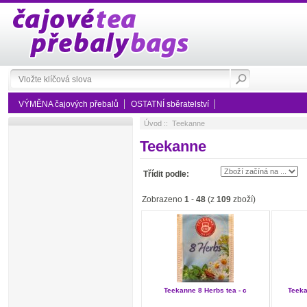
VÝMĚNA čajových přebalů
OSTATNÍ sběratelství
Úvod
:: Teekanne
Teekanne
Třídit podle:
Zobrazeno
1
-
48
(z
109
zboží)
Teekanne 8 Herbs tea - c
Teeka