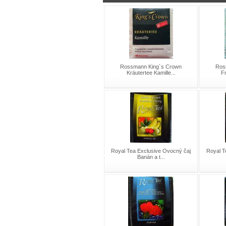
Rossmann King´s Crown
Ros
Kräutertee Kamille...
Fr
Royal Tea Exclusive Ovocný čaj
Royal T
Banán a t...