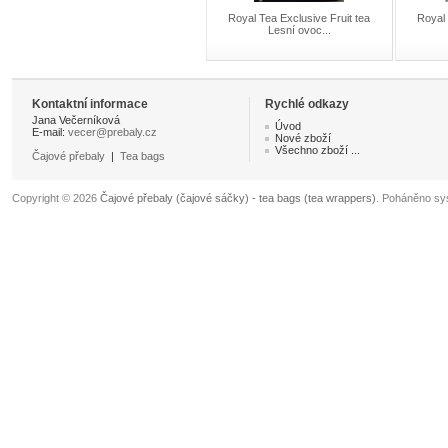
Royal Tea Exclusive Fruit tea
Royal 
Lesní ovoc...
Kontaktní informace
Rychlé odkazy
Jana Večerníková
Úvod
E-mail:
vecer@prebaly.cz
Nové zboží
Všechno zboží ...
Čajové přebaly
|
Tea bags
Copyright © 2026
Čajové přebaly (čajové sáčky) - tea bags (tea wrappers)
. Poháněno s