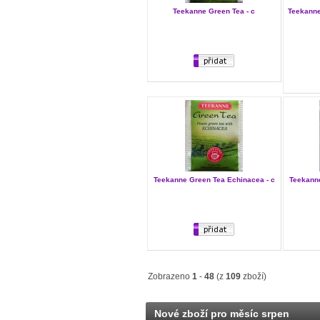
Teekanne Green Tea - c
Teekanne
Teekanne Green Tea Echinacea - c
Teekanne
Zobrazeno
1
-
48
(z
109
zboží)
Nové zboží pro měsíc srpen