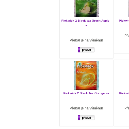
Pickwick 2 Black tea Green Apple -
Pickwi
a
Př
Přebal je na výměnu!
Pickwick 2 Black Tea Orange - a
Pickwi
Přebal je na výměnu!
Př