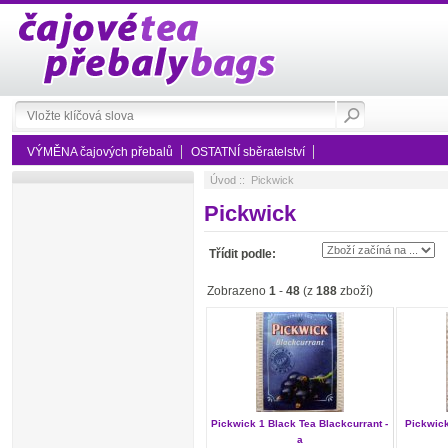
VÝMĚNA čajových přebalů
OSTATNÍ sběratelství
Úvod
:: Pickwick
Pickwick
Třídit podle:
Zobrazeno
1
-
48
(z
188
zboží)
Pickwick 1 Black Tea Blackcurrant -
Pickwick
a