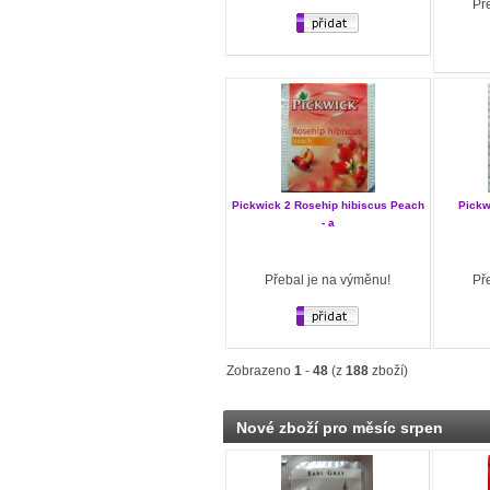
Př
Pickwick 2 Rosehip hibiscus Peach
Pickw
- a
Přebal je na výměnu!
Př
Zobrazeno
1
-
48
(z
188
zboží)
Nové zboží pro měsíc srpen