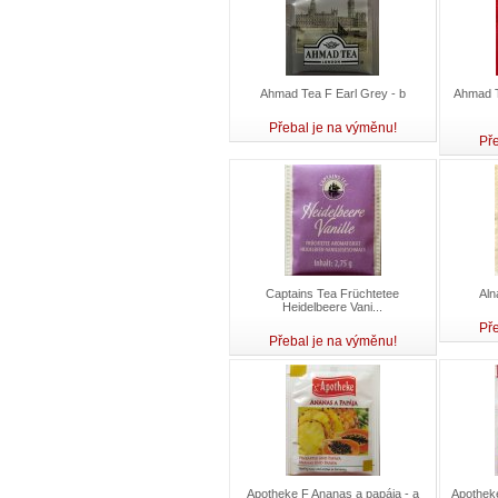
Ahmad Tea F Earl Grey - b
Ahmad T
Přebal je na výměnu!
Pře
Captains Tea Früchtetee
Aln
Heidelbeere Vani...
Pře
Přebal je na výměnu!
Apotheke F Ananas a papája - a
Apothek