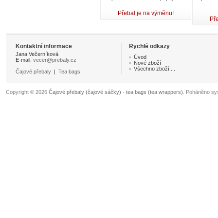
Přebal je na výměnu!
Pře
Kontaktní informace
Rychlé odkazy
Jana Večerníková
Úvod
E-mail:
vecer@prebaly.cz
Nové zboží
Všechno zboží ...
Čajové přebaly
|
Tea bags
Copyright © 2026
Čajové přebaly (čajové sáčky) - tea bags (tea wrappers)
. Poháněno s