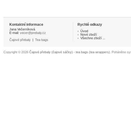
Kontaktní informace
Rychlé odkazy
Jana Večerníková
Úvod
E-mail:
vecer@prebaly.cz
Nové zboží
Všechno zboží ...
Čajové přebaly
|
Tea bags
Copyright © 2026
Čajové přebaly (čajové sáčky) - tea bags (tea wrappers)
. Poháněno s