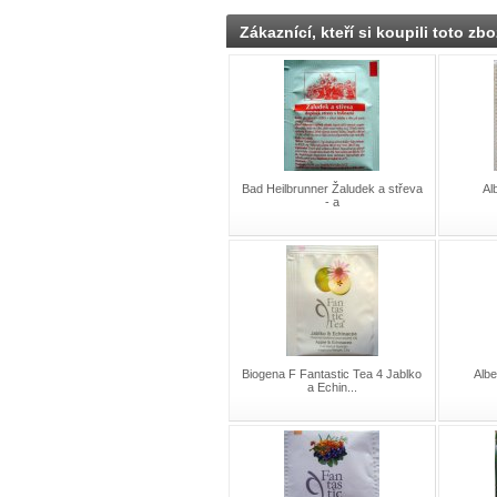
Zákaznící, kteří si koupili toto zbo
Bad Heilbrunner Žaludek a střeva
Al
- a
Biogena F Fantastic Tea 4 Jablko
Albe
a Echin...