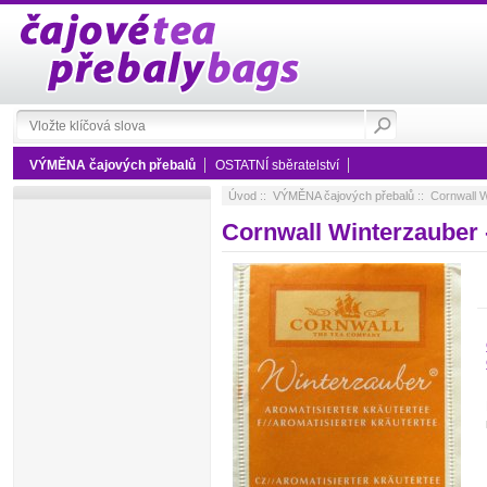
VÝMĚNA čajových přebalů
OSTATNÍ sběratelství
Úvod
::
VÝMĚNA čajových přebalů
:: Cornwall W
Cornwall Winterzauber 