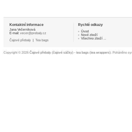
Kontaktní informace
Rychlé odkazy
Jana Večerníková
Úvod
E-mail:
vecer@prebaly.cz
Nové zboží
Všechno zboží ...
Čajové přebaly
|
Tea bags
Copyright © 2026
Čajové přebaly (čajové sáčky) - tea bags (tea wrappers)
. Poháněno s