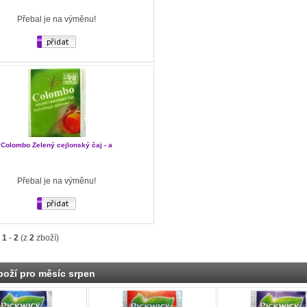
Přebal je na výměnu!
Colombo Zelený cejlonský čaj - a
Přebal je na výměnu!
o
1
-
2
(z
2
zboží)
boží pro měsíc srpen