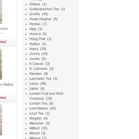
Globus
(1)
Goldmännchen Tee
(1)
Grešík
(43)
Heath Heather
(6)
Herbex
(7)
Ovoce
Hipp
(1)
..
Horeca
(5)
Húng Phát
(1)
ěnu!
Hyleys
(1)
Impra
(10)
Jemča
(33)
Jumbo
(5)
K Classic
(3)
K. Lehmann
(2)
Klember
(8)
Lancaster Tea
(3)
Leros
(38)
e Malina
Lipton
(6)
London Fruit and Herb
ěnu!
Company
(19)
London Tea
(8)
Lord Nelson
(26)
Loyd Tea
(1)
Megafyt
(6)
Messmer
(9)
Milford
(15)
Mistral
(3)
Mlesna
(1)