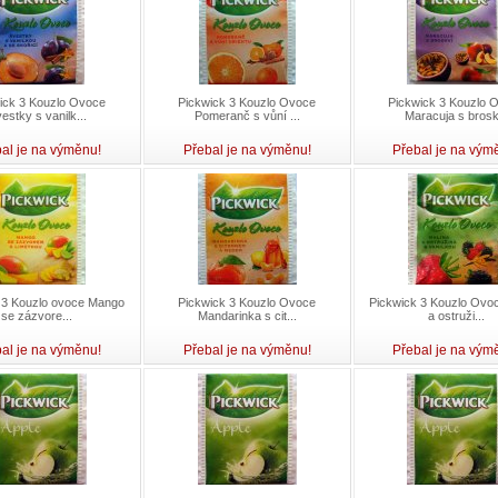
ick 3 Kouzlo Ovoce
Pickwick 3 Kouzlo Ovoce
Pickwick 3 Kouzlo 
estky s vanilk...
Pomeranč s vůní ...
Maracuja s brosk.
al je na výměnu!
Přebal je na výměnu!
Přebal je na vým
 3 Kouzlo ovoce Mango
Pickwick 3 Kouzlo Ovoce
Pickwick 3 Kouzlo Ovoc
se zázvore...
Mandarinka s cit...
a ostruži...
al je na výměnu!
Přebal je na výměnu!
Přebal je na vým