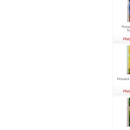
Pickw
Šv
Přeb
Pickwick
Přeb