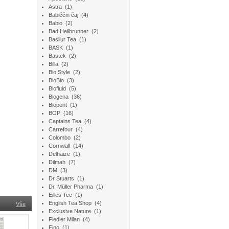
Astra
(1)
Babiččin čaj
(4)
Babio
(2)
Bad Heilbrunner
(2)
Basilur Tea
(1)
BASK
(1)
Bastek
(2)
Billa
(2)
Bio Style
(2)
BioBio
(3)
Biofluid
(5)
Biogena
(36)
Biopont
(1)
BOP
(16)
Captains Tea
(4)
Carrefour
(4)
Colombo
(2)
Cornwall
(14)
Delhaize
(1)
Dilmah
(7)
DM
(3)
Dr Stuarts
(1)
Dr. Müller Pharma
(1)
Eilles Tee
(1)
English Tea Shop
(4)
Vše
Exclusive Nature
(1)
Fiedler Milan
(4)
Fino
(1)