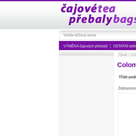
VÝMĚNA čajových přebalů
OSTATNÍ sběra
Úvod
:: Co
Colo
Třídit podl
Zobrazen