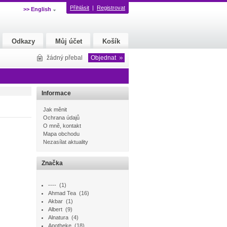
Přihlásit
|
Registrovat
>> English
Odkazy
Můj účet
Košík
žádný přebal
Objednat
Informace
Jak měnit
Ochrana údajů
O mně, kontakt
Mapa obchodu
Nezasílat aktuality
Značka
----
(1)
Ahmad Tea
(16)
Akbar
(1)
Albert
(9)
Alnatura
(4)
Apotheke
(18)