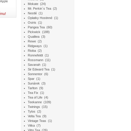
 Apple
Mokate
(24)
Mr. Perkin´s Tea
(2)
Nestlé
(1)
ěnu!
Oplatky Hostinné
(1)
Osiris
(1)
Pangea Tea
(60)
Pickwick
(188)
Qualitea
(3)
Rewe
(2)
Ridgways
(1)
Rioba
(2)
Ronnefeldt
(1)
Rossmann
(11)
Savanah
(1)
Sir Edward Tea
(1)
Sonnentor
(6)
Spar
(1)
Sunárek
(3)
Tarlton
(9)
Tea Fix
(1)
Tea of Life
(4)
Teekanne
(109)
Twinings
(15)
Tylos
(2)
Velta Tea
(9)
Vintage Teas
(1)
Vitka
(7)
Vitto Tea
(26)