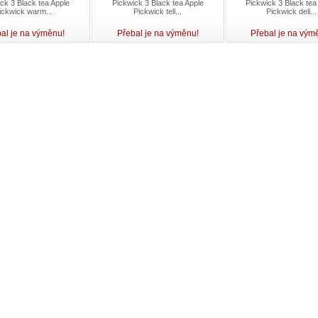
ck 3 Black tea Apple
Pickwick 3 Black tea Apple
Pickwick 3 Black tea
ickwick warm...
Pickwick tell...
Pickwick deli...
al je na výměnu!
Přebal je na výměnu!
Přebal je na vým